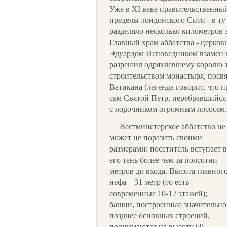
Уже в XI веке правительственны
пределы лондонского Сити - в ту
разделяло несколько километров
Главный храм аббатства - церков
Эдуардом Исповедником взамен 
разрешил одряхлевшему королю 
строительством монастыря, посв
Ватикана (легенда говорит, что 
сам Святой Петр, перебравшийся 
с лодочником огромным лососем
Вестминстерское аббатство не
может не поразить своими
размерами: посетитель вступает в
его тень более чем за полсотни
метров до входа. Высота главног
нефа – 31 метр (то есть
современные 10-12 этажей);
башни, построенные значительно
позднее основных строений,
поднимаются на высоту 69