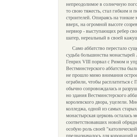
непреодолимое в солнечную погод
то свою тяжесть, стал гибким и
строителей. Опираясь на тонкие
вверх, на огромной высоте созр
нервюр - выступающих ребер сво
шатер, нереальный в своей кажу
Само аббатство перестало суще
судьба большинства монастырей 
Генрих VIII порвал с Римом и уп
Вестминстерского аббатства был
не прошло мимо внимания острос
ограбили, чтобы расплатиться с
обычно сопровождалась и разру
но здания Вестминстерского абба
королевского двора, уцелели. Мн
колледжа, одной из самых стары
монастырская церковь осталась 
соответствовавших новой обрядн
особую роль своей "католической
предназначалось для коронаций 