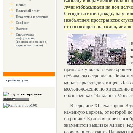
каньону в обрамлении скал из ц
Пляжи
лучи отбрасывали на пол целу
Полезный опыт
Сегодня же шел дождь, на улице
Проблемы и решения
необъятном пространстве сгусти
Серфинг
стало походить на склеп, чем о
Экстрим
Справочная
информация
(расписание поездов,
З
адреса посольств)
п
н
в
пришло в упадок и было брошено 
небольшом островке, на бойком м
реклама у нас
монастырь бенедиктинцев. Для с
местоположение по отношению к 
обозначен как "Западный Монасты
В середине XI века король Эд
каменную церковь, от которой д
в хронике. Единственное ее изоб
знаменитой вышивке XI века. Ряд
современного здания Парламента,