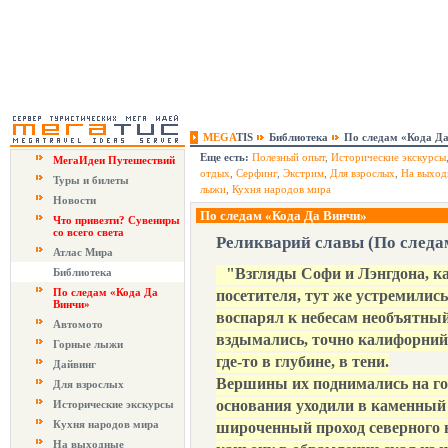
MEGA
TIS
Библиотека
По следам «Кода Д
Еще есть:
Полезный опыт
,
Исторические экскурсы
МегаИдеи Путешествий
отдых
,
Серфинг
,
Экстрим
,
Для взрослых
,
На выход
Туры и билеты
лыжи
,
Кухня народов мира
Новости
По следам «Кода Да Винчи»
Что привезти? Сувениры
со всего света
Реликварий славы (По следа
Атлас Мира
"Взгляды Софи и Лэнгдона, ка
Библиотека
По следам «Кода Да
посетителя, тут же устремились 
Винчи»
воспарял к небесам необъятный
Автомото
вздымались, точно калифорний
Горные лыжи
где-то в глубине, в тени.
Дайвинг
Вершины их поднимались на го
Для взрослых
основания уходили в каменный
Исторические экскурсы
Кухня народов мира
широченный проход северного н
На выходные