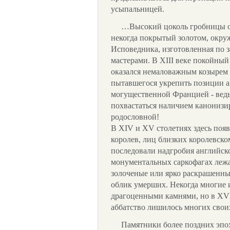
усыпальницей.
…Высокий цоколь гробницы оде
некогда покрытый золотом, окру
Исповедника, изготовленная по з
мастерами. В XIII веке покойный
оказался немаловажным козырем 
пытавшегося укрепить позиции а
могущественной Францией - ведь
похвастаться наличием канонизи
родословной!
В XIV и XV столетиях здесь поя
королев, лиц близких королевско
последовали надгробия английск
монументальных саркофагах лежа
золоченые или ярко раскрашенн
облик умерших. Некогда многие
драгоценными камнями, но в XVI
аббатство лишилось многих своих
Памятники более поздних эпох