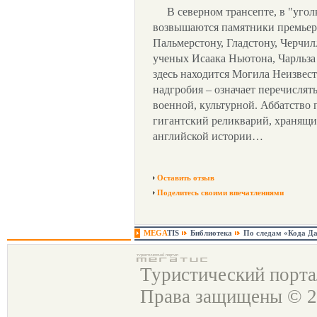
В северном трансепте, в "угол
возвышаются памятники премьер
Пальмерстону, Гладстону, Черчил
ученых Исаака Ньютона, Чарльза 
здесь находится Могила Неизвес
надгробия – означает перечислят
военной, культурной. Аббатство п
гигантский реликварий, хранящи
английской истории…
Оставить отзыв
Поделитесь своими впечатлениями
MEGA
TIS
Библиотека
По следам «Кода Д
Туристический порт
Права защищены © 2