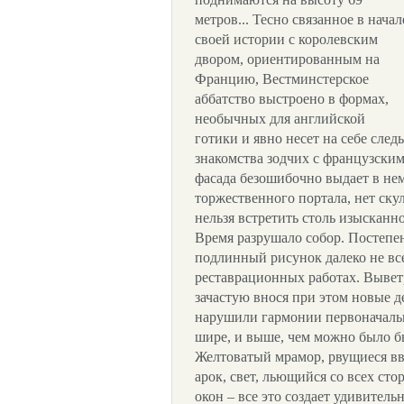
метров... Тесно связанное в начал
своей истории с королевским
двором, ориентированным на
Францию, Вестминстерское
аббатство выстроено в формах,
необычных для английской
готики и явно несет на себе след
знакомства зодчих с французски
фасада безошибочно выдает в нем
торжественного портала, нет ску
нельзя встретить столь изысканн
Время разрушало собор. Постепе
подлинный рисунок далеко не вс
реставрационных работах. Вывет
зачастую внося при этом новые д
нарушили гармонии первоначальн
шире, и выше, чем можно было б
Желтоватый мрамор, рвущиеся вв
арок, свет, льющийся со всех ст
окон – все это создает удивител