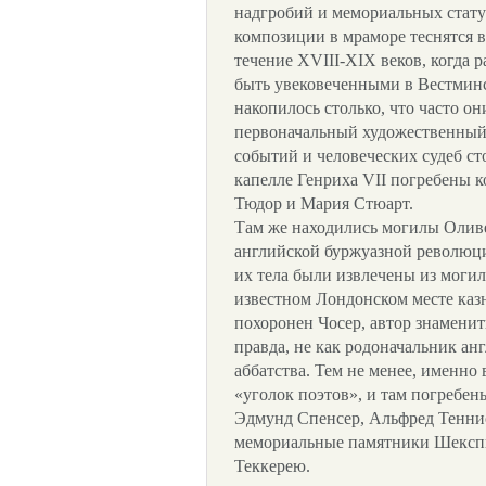
надгробий и мемориальных стату
композиции в мраморе теснятся вд
течение ХVIII-XIX веков, когда 
быть увековеченными в Вестминс
накопилось столько, что часто о
первоначальный художественный
событий и человеческих судеб с
капелле Генриха VII погребены 
Тюдор и Мария Стюарт.
Там же находились могилы Олив
английской буржуазной революци
их тела были извлечены из могил
известном Лондонском месте каз
похоронен Чосер, автор знаменит
правда, не как родоначальник ан
аббатства. Тем не менее, именно 
«уголок поэтов», и там погребе
Эдмунд Спенсер, Альфред Тенни
мемориальные памятники Шекспир
Теккерею.