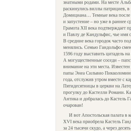
знатными родами. На месте Альб
раскинулись виллы патрициев, в 
Домициана… Темные века после 
и запустение – но уже в раннее 
Грамота XII века подтверждает 
и Павлу де Кандульфис, чье имя с
В средние века городок часто по
менялись. Семью Гандольфо смен
1596 году выставить цитадель на
А могущественные соседи – папск
внимание на эти места. Известен
папы Энеа Сильвио Пикколомини, 
года, отслужив утром вместе с 
Пятидесятницы в церкви на Лате
прогулку до Кастелли Романи. К
Антика и добралась до Кастель Г
очарован!
И вот Апостольская палата в 
XVI века приобрела Кастель Ган
за 24 тысячи скудо, а через десять