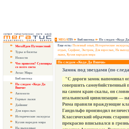
MEGA
TIS
Библиотека
По следам «Кода Д
Еще есть:
Полезный опыт
,
Исторические экскурсы
МегаИдеи Путешествий
отдых
,
Серфинг
,
Экстрим
,
Для взрослых
,
На выход
Туры и билеты
лыжи
,
Кухня народов мира
Новости
По следам «Кода Да Винчи»
Что привезти? Сувениры
со всего света
Замок под звездами (по след
Атлас Мира
"С дороги замок напоминал ог
Библиотека
По следам «Кода Да
совершить самоубийственный 
Винчи»
на самом краю скалы, он словн
Автомото
итальянской цивилизации — над
Горные лыжи
Рима правили враждующие кла
Дайвинг
Гандольфо производил величест
Для взрослых
Классический образчик старинн
Исторические экскурсы
Кухня народов мира
прекрасно вписывался в грозн
На выходные