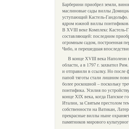
Барберини приобрел земли, вино
маслиновые сады виллы Домициан
уступающий Кастель-Гандольфо. 
ядром южной виллы понтификов
В XVIII веке Комплекс Кастель-
составляющей: последним приобр
огромным садом, построенная пе
Чибо, и перешедшая впоследстви
В конце XVIII века Наполеон 
области, а в 1797 г. захватил Ри
и отправили в ссылку. Но после 
папой тяготы стали лишним повод
более роскошной – поскольку тре
понтифика. Усилия по устройств
конце XIX века, когда Папское г
Италии, за Святым престолом тем
собственности на Ватикан, Лате
прекрасные виллы ныне охраняе
памятников мирового культурног