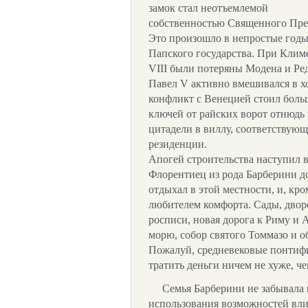
замок стал неотъемлемой
собственностью Священного Пре
Это произошло в непростые годы
Папского государства. При Клим
VIII были потеряны Модена и Ре
Павел V активно вмешивался в х
конфликт с Венецией стоил больш
ключей от райских ворот отнюдь 
цитадели в виллу, соответствую
резиденции.
Апогей строительства наступил в
Флорентиец из рода Барберини до 
отдыхал в этой местности, и, кро
любителем комфорта. Сады, двор
росписи, новая дорога к Риму и 
морю, собор святого Томмазо и
Пожалуй, средневековые понтифи
тратить деньги ничем не хуже, ч
Семья Барберини не забывала 
использования возможностей вли