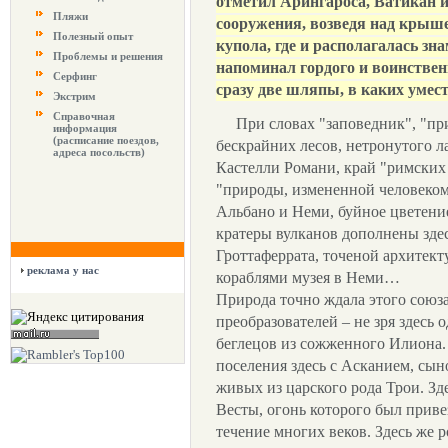
отметил Арингароса, Ватикан 
Пляжи
сооружения, возведя над кры
Полезный опыт
купола, где и располагалась зн
Проблемы и решения
напоминал гордого и воинствен
Серфинг
сразу две шляпы, в каких умес
Экстрим
Справочная
При словах "заповедник", "п
информация
(расписание поездов,
бескрайних лесов, нетронутого 
адреса посольств)
Кастелли Романи, край "римских 
"природы, измененной человеком
Альбано и Неми, буйное цветени
кратеры вулканов дополнены зде
Гроттаферрата, точеной архитект
реклама у нас
кораблями музея в Неми…
Природа точно ждала этого союз
преобразователей – не зря здесь
беглецов из сожженного Илиона.
поселения здесь с Асканием, сын
живых из царского рода Трои. Зд
Весты, огонь которого был приве
течение многих веков. Здесь же 